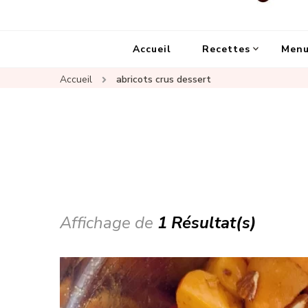
Un Chat Dans La Cuisine, le
Les meilleures recettes de cuisine pour petites 
Accueil
Recettes
Menu
Accueil
abricots crus dessert
Affichage de
1 Résultat(s)