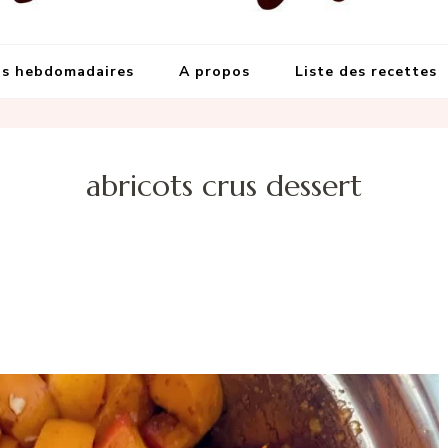
s meilleures recettes
et grandes occasions
s hebdomadaires
A propos
Liste des recettes
abricots crus dessert