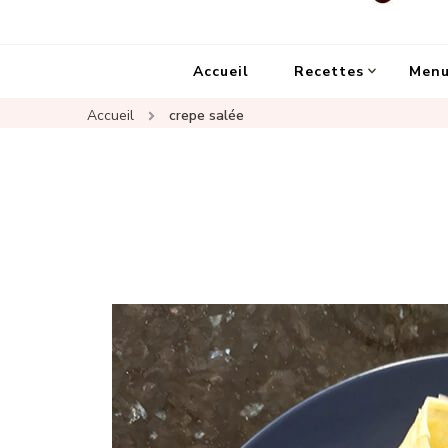
Un Chat Dans La Cuisine, le
Les meilleures recettes de cuisine pour petites 
Accueil
Recettes
Menu
Accueil
crepe salée