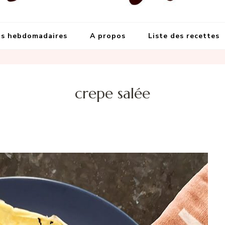
s meilleures recettes
et grandes occasions
s hebdomadaires
A propos
Liste des recettes
crepe salée