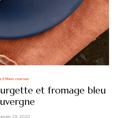
s // Main courses
ourgette et fromage bleu
Auvergne
janvier 29, 2020