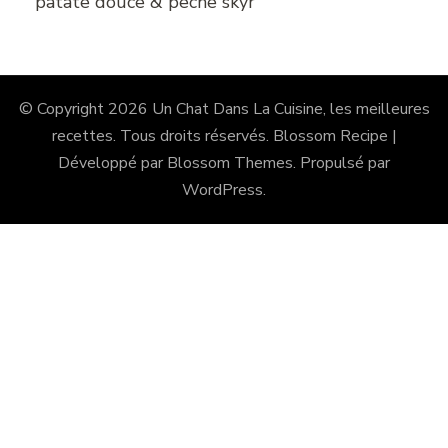
patate douce & pêche skyr
© Copyright 2026
Un Chat Dans La Cuisine, les meilleures
recettes
. Tous droits réservés.
Blossom Recipe |
Développé par
Blossom Themes
. Propulsé par
WordPress
.