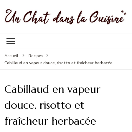
Un Chat Dans La Cuisine, les
Les meilleures recettes de cuisine pour petites et grandes
meilleures recettes
occasions
Accueil
Recipes
Cabillaud en vapeur douce, risotto et fraîcheur herbacée
Cabillaud en vapeur
douce, risotto et
fraîcheur herbacée