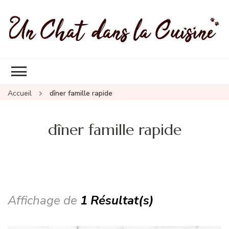
Un Chat Dans La Cuisine, les
Les meilleures recettes de cuisine pour petites et grandes
meilleures recettes
occasions
Accueil
dîner famille rapide
dîner famille rapide
Affichage de
1 Résultat(s)