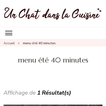
Un Chat Dans La Cuisine, les
Les meilleures recettes de cuisine pour petites et grandes
meilleures recettes
occasions
Accueil
menu été 40 minutes
menu été 40 minutes
Affichage de
1 Résultat(s)