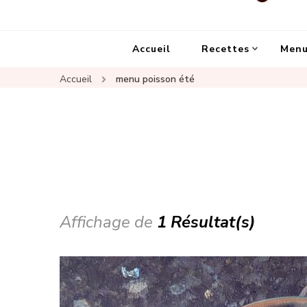
Un Chat Dans La Cuisine, le
Les meilleures recettes de cuisine pour petites 
Accueil
Recettes
Menu
Accueil
menu poisson été
Affichage de
1 Résultat(s)