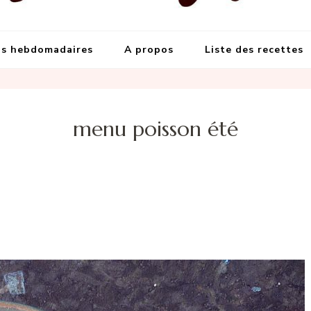
s meilleures recettes
et grandes occasions
s hebdomadaires
A propos
Liste des recettes
menu poisson été