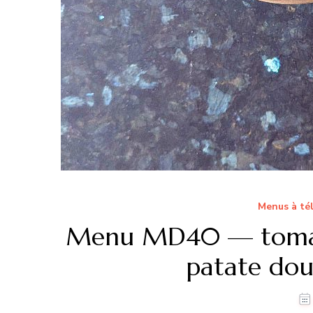
Menus à té
Menu MD40 — tomate
patate dou