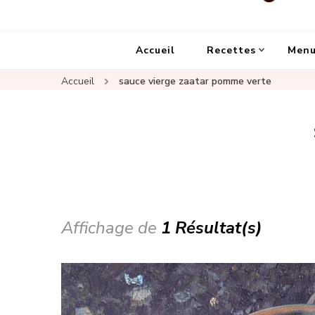
Un Chat Dans La Cuisine, le
Les meilleures recettes de cuisine pour petites 
Accueil
Recettes
Menu
Accueil
sauce vierge zaatar pomme verte
Affichage de
1 Résultat(s)