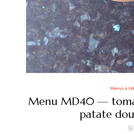
Menus à té
Menu MD40 — tomate
patate dou