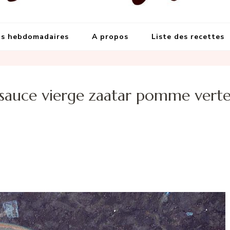
s meilleures recettes
et grandes occasions
s hebdomadaires
A propos
Liste des recettes
sauce vierge zaatar pomme vert