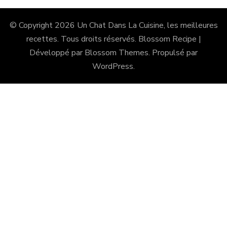
© Copyright 2026
Un Chat Dans La Cuisine, les meilleures
recettes
. Tous droits réservés.
Blossom Recipe |
Développé par
Blossom Themes
. Propulsé par
WordPress
.