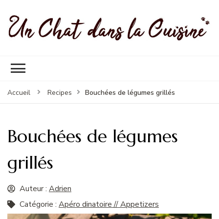
Un Chat Dans La Cuisine, les
Les meilleures recettes de cuisine pour petites et grandes
meilleures recettes
occasions
Bouchées de légumes grillés
Accueil
Recipes
Bouchées de légumes
grillés
Auteur :
Adrien
Catégorie :
Apéro dinatoire // Appetizers