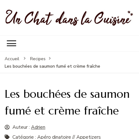
Un Chat Dans La Cuisine, les
Les meilleures recettes de cuisine pour petites et grandes
meilleures recettes
occasions
Accueil
Recipes
Les bouchées de saumon fumé et crème fraîche
Les bouchées de saumon
fumé et crème fraîche
Auteur :
Adrien
Catégorie :
Apéro dinatoire // Appetizers