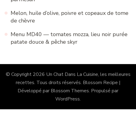
Melon, huile d’olive, poivre et copeaux de tome
de chèvre
Menu MD40 — tomates mozza, lieu noir purée
patate douce & pêche skyr
© Copyright 2026
Un Chat Dans La Cuisine, les meilleures
recettes
. Tous droits réservés.
Blossom Recipe |
Développé par
Blossom Themes
. Propulsé par
WordPress
.