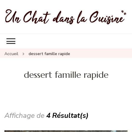
Un Chat Dans La Cuisine, les
Les meilleures recettes de cuisine pour petites et grandes
meilleures recettes
occasions
Accueil
dessert famille rapide
dessert famille rapide
Affichage de
4 Résultat(s)