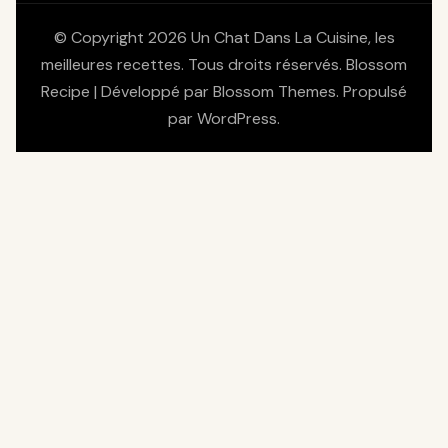
© Copyright 2026
Un Chat Dans La Cuisine, les
meilleures recettes
. Tous droits réservés.
Blossom
Recipe | Développé par
Blossom Themes
. Propulsé
par
WordPress
.