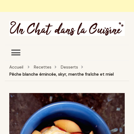
Un Chat Dans La Cuisine, les
Les meilleures recettes de cuisine pour petites et
meilleures recettes
grandes occasions
Accueil
Recettes
Desserts
Pêche blanche émincée, skyr, menthe fraîche et miel