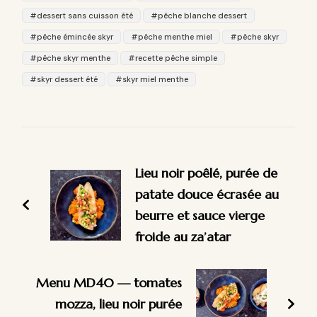
dessert sans cuisson été
pêche blanche dessert
pêche émincée skyr
pêche menthe miel
pêche skyr
pêche skyr menthe
recette pêche simple
skyr dessert été
skyr miel menthe
Navigation
d'article
Lieu noir poêlé, purée de
patate douce écrasée au
beurre et sauce vierge
froide au za’atar
Menu MD40 — tomates
mozza, lieu noir purée