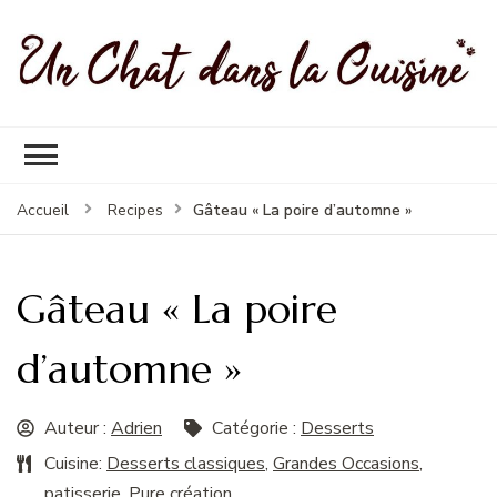
Un Chat Dans La Cuisine, les
Les meilleures recettes de cuisine pour petites et grandes
meilleures recettes
occasions
Gâteau « La poire d’automne »
Accueil
Recipes
Gâteau « La poire
d’automne »
Auteur :
Adrien
Catégorie :
Desserts
Cuisine:
Desserts classiques
,
Grandes Occasions
,
patisserie
,
Pure création