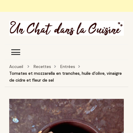
Un Chat Dans La Cuisine, les
Les meilleures recettes de cuisine pour petites et
meilleures recettes
grandes occasions
Accueil
Recettes
Entrées
Tomates et mozzarella en tranches, huile d’olive, vinaigre
de cidre et fleur de sel