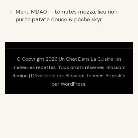
Menu MD40 — tomates mozza, lieu noir
purée patate douce & pêche skyr
© Copyright 2026
Un Chat Dans La Cuisine, les
meilleures recettes
. Tous droits réservés.
Blossom
Recipe | Développé par
Blossom Themes
. Propulsé
par
WordPress
.