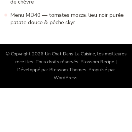
de chèvre
Menu MD40 — tomates mozza, lieu noir purée
patate douce & pêche skyr
© Copyright 2026
Un Chat Dans La Cuisine, les meilleures
recettes
. Tous droits réservés.
Blossom Recipe |
Développé par
Blossom Themes
. Propulsé par
WordPress
.