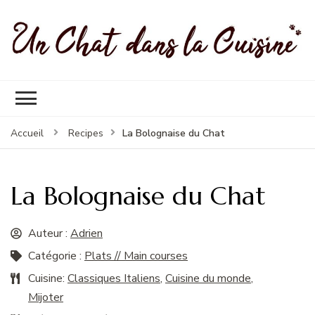
Un Chat Dans La Cuisine, les
Les meilleures recettes de cuisine pour petites et grandes
meilleures recettes
occasions
La Bolognaise du Chat
Accueil
Recipes
La Bolognaise du Chat
Auteur :
Adrien
Catégorie :
Plats // Main courses
Cuisine:
Classiques Italiens
,
Cuisine du monde
,
Mijoter