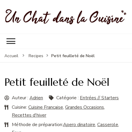
Un Chat Dans La Cuisine, les
Les meilleures recettes de cuisine pour petites et grandes
meilleures recettes
occasions
Petit feuilleté de Noël
Accueil
Recipes
Petit feuilleté de Noël
Auteur :
Adrien
Catégorie :
Entrées // Starters
Cuisine:
Cuisine Française
,
Grandes Occasions
,
Recettes d'hiver
Méthode de préparation:
Apero dinatoire
,
Casserole
,