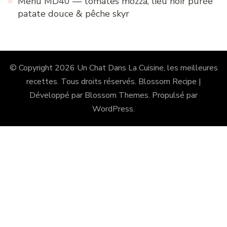
Menu MD40 — tomates mozza, lieu noir purée
patate douce & pêche skyr
© Copyright 2026
Un Chat Dans La Cuisine, les meilleures
recettes
. Tous droits réservés.
Blossom Recipe |
Développé par
Blossom Themes
. Propulsé par
WordPress
.