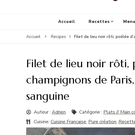
Un Chat Dans La Cuisine, le
Les meilleures recettes de cuisine pour petites 
Accueil
Recettes
Menu
Filet de lieu noir rôti, poélée
Accueil
Recipes
Filet de lieu noir rôti
champignons de Paris,
sanguine
Auteur :
Adrien
Catégorie :
Plats // Main c
Cuisine:
Cuisine Française
,
Pure création
,
Recette