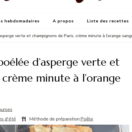
s meilleures recettes
et grandes occasions
s hebdomadaires
A propos
Liste des recettes
 d’asperge verte et champignons de Paris, crème minute à l’orange sang
, poélée d’asperge verte et
 crème minute à l’orange
ourses
s d'été
Méthode de préparation:
Poêle