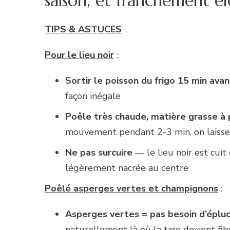
saison, et franchement él
TIPS & ASTUCES
Pour le lieu noir
:
Sortir le poisson du frigo 15 min avan
façon inégale
Poêle très chaude, matière grasse à 
mouvement pendant 2-3 min, on laisse 
Ne pas surcuire
— le lieu noir est cuit
légèrement nacrée au centre
Poêlé asperges vertes et champignons
:
Asperges vertes = pas besoin d’éplu
naturellement là où la tige devient fi